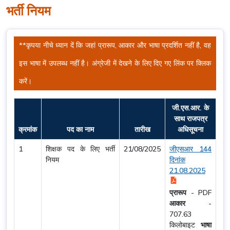
भर्ती नियम
**कृपया नीचे ध्यान दें कि जहां प्रारूप, आकार और भाषा प्रदर्शित नहीं है, वह
इस भाषा में उपलब्ध नहीं है। अंग्रेजी में देखने के लिए दिए गए लिंक पर क्लिक
करें।
जी.एस.आर. के
साथ राजपत्र
क्रमांक
पद का नाम
तारीख
अधिसूचना
1
शिक्षक पद के लिए भर्ती
21/08/2025
जीएसआर 144
नियम
दिनांक
21.08.2025
प्रारूप
-
PDF
आकार
-
707.63
किलोबाइट
भाषा