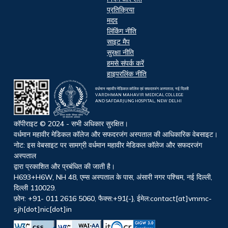
प्रतिक्रिया
मदद
लिंकिंग नीति
साइट मैप
सुरक्षा नीति
हमसे संपर्क करें
हाइपरलिंक नीति
वर्धमान महावीर मेडिकल कॉलेज एवं सफदरजंग अस्पताल, नई दिल्ली
VARDHMAN MAHAVIR MEDICAL COLLEGE
AND SAFDARJUNG HOSPITAL, NEW DELHI
कॉपीराइट © 2024 - सभी अधिकार सुरक्षित।
वर्धमान महावीर मेडिकल कॉलेज और सफदरजंग अस्पताल की आधिकारिक वेबसाइट।
नोट: इस वेबसाइट पर सामग्री वर्धमान महावीर मेडिकल कॉलेज और सफदरजंग
अस्पताल
द्वारा प्रकाशित और प्रबंधित की जाती है।
H693+H6W, NH 48, एम्स अस्पताल के पास, अंसारी नगर पश्चिम, नई दिल्ली,
दिल्ली 110029.
फ़ोन: +91- 011 2616 5060, फैक्स:+91{-}, ईमेल:contact[at]vmmc-
sjh[dot]nic[dot]in