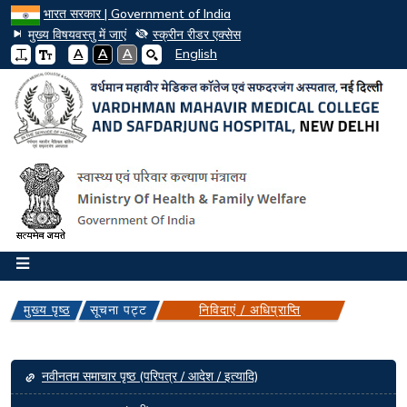
भारत सरकार | Government of India
मुख्य विषयवस्तु में जाएं
स्क्रीन रीडर एक्सेस
A
A
A
English
मुख्य पृष्ठ
सूचना पट्ट
निविदाएं / अधिप्राप्ति
Main navigation
नवीनतम समाचार पृष्ठ (परिपत्र / आदेश / इत्यादि)