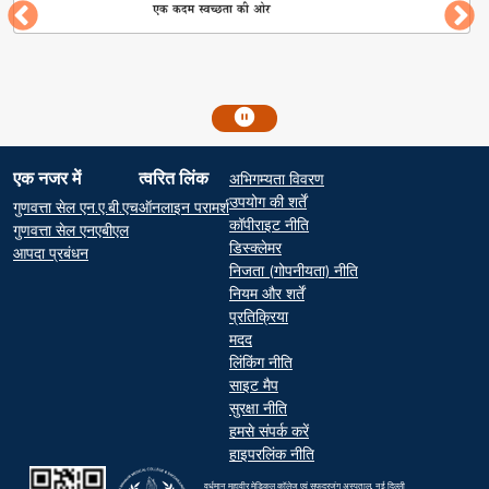
Footer
एक नजर में
त्वरित लिंक
अभिगम्यता विवरण
At a glance
Quick Links
उपयोग की शर्तें
गुणवत्ता सेल एन.ए.बी.एच
ऑनलाइन परामर्श
कॉपीराइट नीति
गुणवत्ता सेल एनएबीएल
डिस्क्लेमर
आपदा प्रबंधन
निजता (गोपनीयता) नीति
नियम और शर्तें
प्रतिक्रिया
मदद
लिंकिंग नीति
साइट मैप
सुरक्षा नीति
हमसे संपर्क करें
हाइपरलिंक नीति
वर्धमान महावीर मेडिकल कॉलेज एवं सफदरजंग अस्पताल, नई दिल्ली