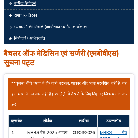
वार्षिक रिपोर्ट्स
समाचारपत्रिका
उपकरणों की स्थिति (कार्यात्मक एवं गैर-कार्यात्मक)
निविदाएं / अधिप्राप्ति
बैचलर ऑफ मेडिसिन एवं सर्जरी (एमबीबीएस)
सूचना पट्ट
**कृपया नीचे ध्यान दें कि जहां प्रारूप, आकार और भाषा प्रदर्शित नहीं है, वह
इस भाषा में उपलब्ध नहीं है।
अंग्रेज़ी
में देखने के लिए दिए गए लिंक पर क्लिक
करें।
क्रमांक
शीर्षक
तारीख
डाउनलोड
1
MBBS बैच 2025 (पहला
08/06/2026
MBBS बैच