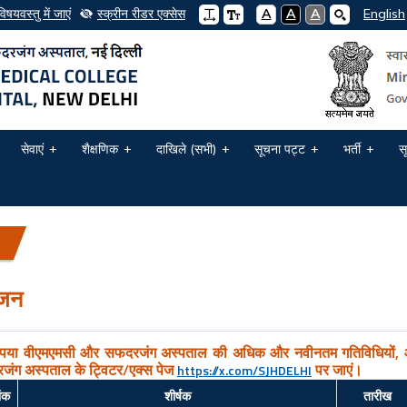
विषयवस्तु में जाएं
स्क्रीन रीडर एक्सेस
A
A
A
English
सेवाएं
शैक्षणिक
दाखिले (सभी)
सूचना पट्ट
भर्ती
स
जन
ृपया वीएमएमसी और सफदरजंग अस्पताल की अधिक और नवीनतम गतिविधियों, 
ंग अस्पताल के ट्विटर/एक्स पेज
पर जाएं।
https://x.com/SJHDELHI
ांक
शीर्षक
तारीख