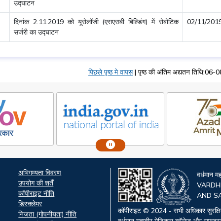
उद्घाटन
दिनांक 2.11.2019 को यूरोलॉजी (एसएसबी बिल्डिंग) में रोबोटिक
02/11/201
सर्जरी का उद्घाटन
पिछले पृष्ठ मे वापस
|
पृष्ठ की अंतिम अद्यतन तिथि:0
Footer
अभिगम्यता विवरण
वर्धमान 
s
उपयोग की शर्तें
VARDH
कॉपीराइट नीति
AND S
डिस्क्लेमर
कॉपीराइट © 2024 - सभी अधिकार सुरक्ष
निजता (गोपनीयता) नीति
वर्धमान महावीर मेडिकल कॉलेज और सफद