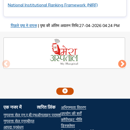
National Institutional Ranking Framework (NIRF)
पिछले पृष्ठ मे वापस
|
पृष्ठ की अंतिम अद्यतन तिथि:27-04-2026 04:24 PM
Footer
एक नजर में
त्वरित लिंक
अभिगम्यता विवरण
At a glance
Quick Links
उपयोग की शर्तें
गुणवत्ता सेल एन.ए.बी.एच
ऑनलाइन परामर्श
कॉपीराइट नीति
गुणवत्ता सेल एनएबीएल
डिस्क्लेमर
आपदा प्रबंधन