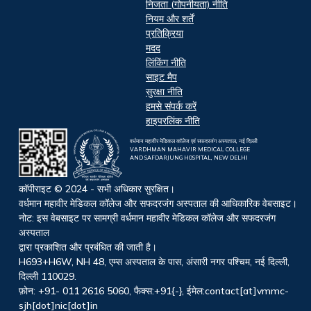
निजता (गोपनीयता) नीति
नियम और शर्तें
प्रतिक्रिया
मदद
लिंकिंग नीति
साइट मैप
सुरक्षा नीति
हमसे संपर्क करें
हाइपरलिंक नीति
वर्धमान महावीर मेडिकल कॉलेज एवं सफदरजंग अस्पताल, नई दिल्ली
VARDHMAN MAHAVIR MEDICAL COLLEGE
AND SAFDARJUNG HOSPITAL, NEW DELHI
कॉपीराइट © 2024 - सभी अधिकार सुरक्षित।
वर्धमान महावीर मेडिकल कॉलेज और सफदरजंग अस्पताल की आधिकारिक वेबसाइट।
नोट: इस वेबसाइट पर सामग्री वर्धमान महावीर मेडिकल कॉलेज और सफदरजंग
अस्पताल
द्वारा प्रकाशित और प्रबंधित की जाती है।
H693+H6W, NH 48, एम्स अस्पताल के पास, अंसारी नगर पश्चिम, नई दिल्ली,
दिल्ली 110029.
फ़ोन: +91- 011 2616 5060, फैक्स:+91{-}, ईमेल:contact[at]vmmc-
sjh[dot]nic[dot]in