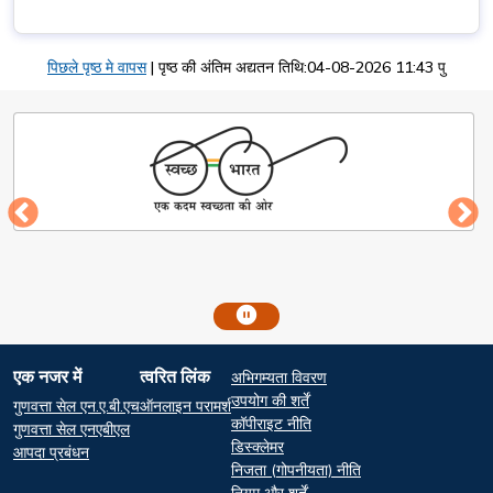
पिछले पृष्ठ मे वापस
|
पृष्ठ की अंतिम अद्यतन तिथि:04-08-2026 11:43 पु
Footer
एक नजर में
त्वरित लिंक
अभिगम्यता विवरण
At a glance
Quick Links
उपयोग की शर्तें
गुणवत्ता सेल एन.ए.बी.एच
ऑनलाइन परामर्श
कॉपीराइट नीति
गुणवत्ता सेल एनएबीएल
डिस्क्लेमर
आपदा प्रबंधन
निजता (गोपनीयता) नीति
नियम और शर्तें