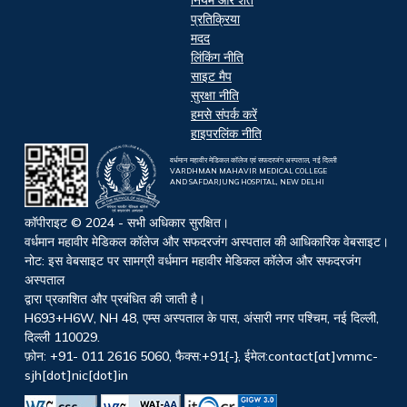
प्रतिक्रिया
मदद
लिंकिंग नीति
साइट मैप
सुरक्षा नीति
हमसे संपर्क करें
हाइपरलिंक नीति
वर्धमान महावीर मेडिकल कॉलेज एवं सफदरजंग अस्पताल, नई दिल्ली
VARDHMAN MAHAVIR MEDICAL COLLEGE
AND SAFDARJUNG HOSPITAL, NEW DELHI
कॉपीराइट © 2024 - सभी अधिकार सुरक्षित।
वर्धमान महावीर मेडिकल कॉलेज और सफदरजंग अस्पताल की आधिकारिक वेबसाइट।
नोट: इस वेबसाइट पर सामग्री वर्धमान महावीर मेडिकल कॉलेज और सफदरजंग
अस्पताल
द्वारा प्रकाशित और प्रबंधित की जाती है।
H693+H6W, NH 48, एम्स अस्पताल के पास, अंसारी नगर पश्चिम, नई दिल्ली,
दिल्ली 110029.
फ़ोन: +91- 011 2616 5060, फैक्स:+91{-}, ईमेल:contact[at]vmmc-
sjh[dot]nic[dot]in