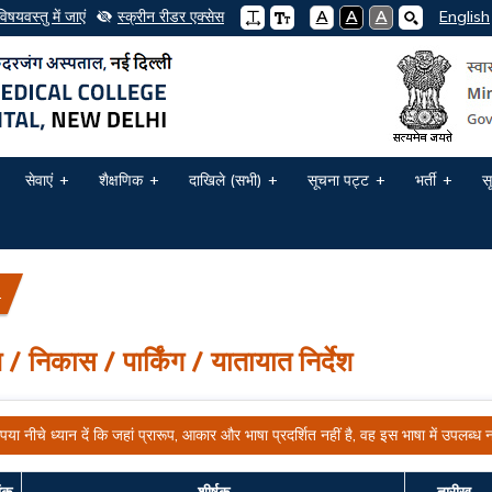
विषयवस्तु में जाएं
स्क्रीन रीडर एक्सेस
A
A
A
English
सेवाएं
शैक्षणिक
दाखिले (सभी)
सूचना पट्ट
भर्ती
स
ात निर्देश
श / निकास / पार्किंग / यातायात निर्देश
पया नीचे ध्यान दें कि जहां प्रारूप, आकार और भाषा प्रदर्शित नहीं है, वह इस भाषा में उपलब्ध नह
ांक
शीर्षक
तारीख