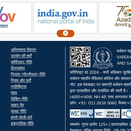
Footer
अभिगम्यता विवरण
वर्धमान 
s
उपयोग की शर्तें
VARDH
कॉपीराइट नीति
AND S
डिस्क्लेमर
कॉपीराइट © 2024 - सभी अधिकार सुरक्ष
निजता (गोपनीयता) नीति
वर्धमान महावीर मेडिकल कॉलेज और सफद
नियम और शर्तें
नोट: इस वेबसाइट पर सामग्री वर्धमान म
प्रतिक्रिया
द्वारा प्रकाशित और प्रबंधित की जाती है।
मदद
H693+H6W, NH 48, एम्स अस्पताल के पा
लिंकिंग नीति
फ़ोन: +91- 011 2616 5060, फैक्स:
साइट मैप
सुरक्षा नीति
हमसे संपर्क करें
हाइपरलिंक नीति
समर्थन: गूगल क्रोम 125+ | फ़ायरफ़ॉक्
वेबसाइट अंतिम अद्यतन तिथि : 08-08