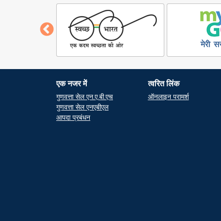
एक नजर में
त्वरित लिंक
At a glance
Quick Link
गुणवत्ता सेल एन.ए.बी.एच
ऑनलाइन परामर्श
गुणवत्ता सेल एनएबीएल
आपदा प्रबंधन