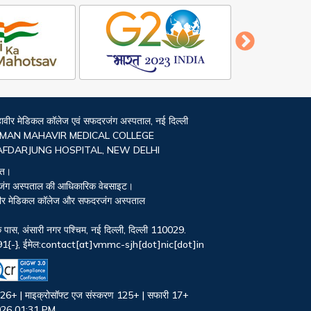
महावीर मेडिकल कॉलेज एवं सफदरजंग अस्पताल, नई दिल्ली
MAN MAHAVIR MEDICAL COLLEGE
AFDARJUNG HOSPITAL, NEW DELHI
ित।
रजंग अस्पताल की आधिकारिक वेबसाइट।
हावीर मेडिकल कॉलेज और सफदरजंग अस्पताल
स, अंसारी नगर पश्चिम, नई दिल्ली, दिल्ली 110029.
+91{-}, ईमेल:contact[at]vmmc-sjh[dot]nic[dot]in
स 126+ | माइक्रोसॉफ्ट एज संस्करण 125+ | सफारी 17+
-2026 01:31 PM