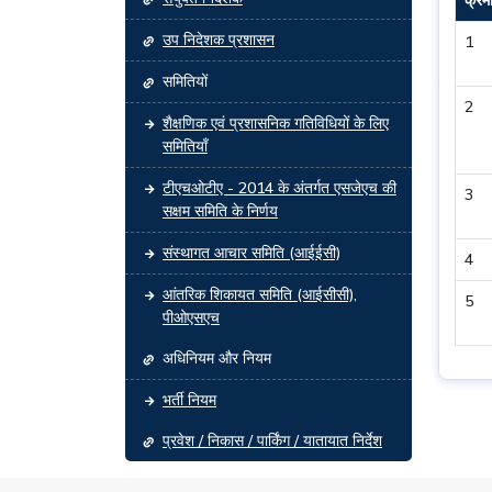
उप निदेशक प्रशासन
1
समितियों
2
शैक्षणिक एवं प्रशासनिक गतिविधियों के लिए
समितियाँ
टीएचओटीए - 2014 के अंतर्गत एसजेएच की
3
सक्षम समिति के निर्णय
संस्थागत आचार समिति (आईईसी)
4
आंतरिक शिकायत समिति (आईसीसी),
5
पीओएसएच
अधिनियम और नियम
भर्ती नियम
प्रवेश / निकास / पार्किंग / यातायात निर्देश