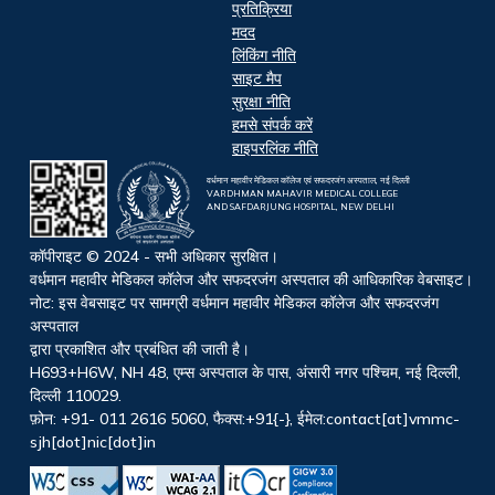
प्रतिक्रिया
मदद
लिंकिंग नीति
साइट मैप
सुरक्षा नीति
हमसे संपर्क करें
हाइपरलिंक नीति
वर्धमान महावीर मेडिकल कॉलेज एवं सफदरजंग अस्पताल, नई दिल्ली
VARDHMAN MAHAVIR MEDICAL COLLEGE
AND SAFDARJUNG HOSPITAL, NEW DELHI
कॉपीराइट © 2024 - सभी अधिकार सुरक्षित।
वर्धमान महावीर मेडिकल कॉलेज और सफदरजंग अस्पताल की आधिकारिक वेबसाइट।
नोट: इस वेबसाइट पर सामग्री वर्धमान महावीर मेडिकल कॉलेज और सफदरजंग
अस्पताल
द्वारा प्रकाशित और प्रबंधित की जाती है।
H693+H6W, NH 48, एम्स अस्पताल के पास, अंसारी नगर पश्चिम, नई दिल्ली,
दिल्ली 110029.
फ़ोन: +91- 011 2616 5060, फैक्स:+91{-}, ईमेल:contact[at]vmmc-
sjh[dot]nic[dot]in