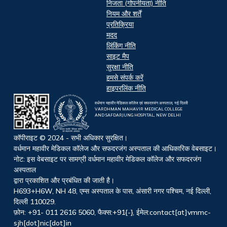
निजता (गोपनीयता) नीति
नियम और शर्तें
प्रतिक्रिया
मदद
लिंकिंग नीति
साइट मैप
सुरक्षा नीति
हमसे संपर्क करें
हाइपरलिंक नीति
वर्धमान महावीर मेडिकल कॉलेज एवं सफदरजंग अस्पताल, नई दिल्ली
VARDHMAN MAHAVIR MEDICAL COLLEGE
AND SAFDARJUNG HOSPITAL, NEW DELHI
कॉपीराइट © 2024 - सभी अधिकार सुरक्षित।
वर्धमान महावीर मेडिकल कॉलेज और सफदरजंग अस्पताल की आधिकारिक वेबसाइट।
नोट: इस वेबसाइट पर सामग्री वर्धमान महावीर मेडिकल कॉलेज और सफदरजंग
अस्पताल
द्वारा प्रकाशित और प्रबंधित की जाती है।
H693+H6W, NH 48, एम्स अस्पताल के पास, अंसारी नगर पश्चिम, नई दिल्ली,
दिल्ली 110029.
फ़ोन: +91- 011 2616 5060, फैक्स:+91{-}, ईमेल:contact[at]vmmc-
sjh[dot]nic[dot]in