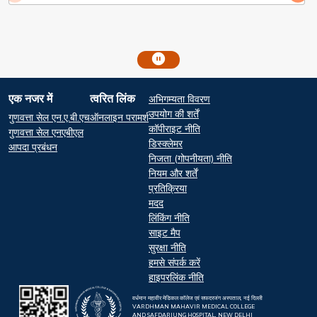
Footer
एक नजर में
त्वरित लिंक
अभिगम्यता विवरण
At a glance
Quick Links
उपयोग की शर्तें
गुणवत्ता सेल एन.ए.बी.एच
ऑनलाइन परामर्श
कॉपीराइट नीति
गुणवत्ता सेल एनएबीएल
डिस्क्लेमर
आपदा प्रबंधन
निजता (गोपनीयता) नीति
नियम और शर्तें
प्रतिक्रिया
मदद
लिंकिंग नीति
साइट मैप
सुरक्षा नीति
हमसे संपर्क करें
हाइपरलिंक नीति
वर्धमान महावीर मेडिकल कॉलेज एवं सफदरजंग अस्पताल, नई दिल्ली
VARDHMAN MAHAVIR MEDICAL COLLEGE
AND SAFDARJUNG HOSPITAL, NEW DELHI