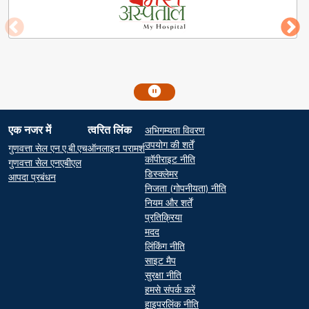
Footer
एक नजर में
त्वरित लिंक
अभिगम्यता विवरण
At a glance
Quick Links
उपयोग की शर्तें
गुणवत्ता सेल एन.ए.बी.एच
ऑनलाइन परामर्श
कॉपीराइट नीति
गुणवत्ता सेल एनएबीएल
डिस्क्लेमर
आपदा प्रबंधन
निजता (गोपनीयता) नीति
नियम और शर्तें
प्रतिक्रिया
मदद
लिंकिंग नीति
साइट मैप
सुरक्षा नीति
हमसे संपर्क करें
हाइपरलिंक नीति