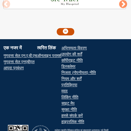
Footer
एक नजर में
त्वरित लिंक
अभिगम्यता विवरण
At a glance
Quick Links
उपयोग की शर्तें
गुणवत्ता सेल एन.ए.बी.एच
ऑनलाइन परामर्श
कॉपीराइट नीति
गुणवत्ता सेल एनएबीएल
डिस्क्लेमर
आपदा प्रबंधन
निजता (गोपनीयता) नीति
नियम और शर्तें
प्रतिक्रिया
मदद
लिंकिंग नीति
साइट मैप
सुरक्षा नीति
हमसे संपर्क करें
हाइपरलिंक नीति
वर्धमान महावीर मेडिकल कॉलेज एवं सफदरजंग अस्पताल, नई दिल्ली