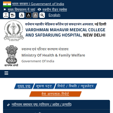
भारत सरकार | Government of India
मुख्य विषयवस्तु में जाएं
स्क्रीन रीडर एक्सेस
A
A
A
English
मुख्य पृष्ठ
सूचना पट्ट
रिपोर्ट / स्थिति / न्यूज़लेटर
मेरा अस्पताल-रिपोर्ट
Main navigation
नवीनतम समाचार पृष्ठ (परिपत्र / आदेश / इत्यादि)